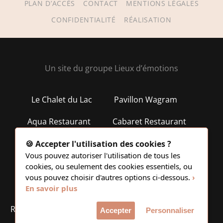
PLAN D’ACCÈS
CONTACT
MENTIONS LÉGALES
CONFIDENTIALITÉ
RÉALISATION
Un site du groupe Lieux d’émotions
Le Chalet du Lac
Pavillon Wagram
Aqua Restaurant
Cabaret Restaurant
Lieux d'émotions
Salon des Miroirs
🍪 Accepter l'utilisation des cookies ?
Vous pouvez autoriser l'utilisation de tous les
Paillettes
La beach parisienne
cookies, ou seulement des cookies essentiels, ou
vous pouvez choisir d'autres options ci-dessous.
›
Bouillon de Paris
L'Échappée
Yora
En savoir plus
Restaurant festif
Thé dansant
Diner Club
Accepter
Personnaliser